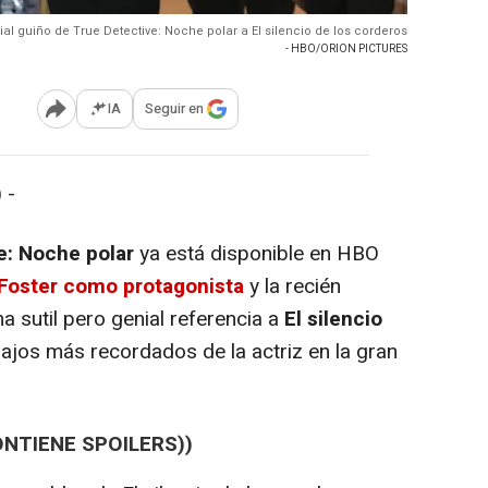
ial guiño de True Detective: Noche polar a El silencio de los corderos
- HBO/ORION PICTURES
IA
Seguir en
Abrir opciones para compartir
 -
e: Noche polar
ya está disponible en HBO
 Foster como protagonista
y la recién
 sutil pero genial referencia a
El silencio
bajos más recordados de la actriz en la gran
ONTIENE SPOILERS))