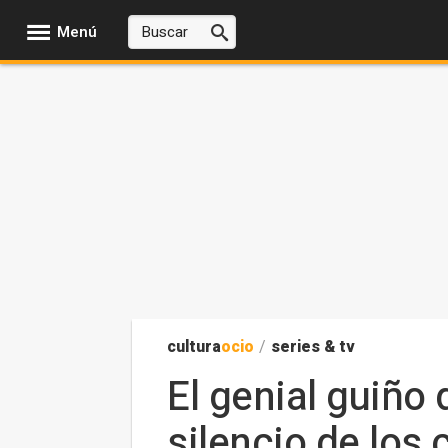
Menú
cultura
ocio
/
series & tv
El genial guiño 
silencio de los 