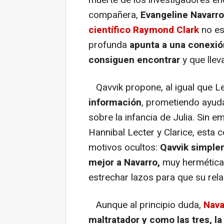
compañera,
Evangeline Navarro 
científico Raymond Clark
no es
profunda
apunta a una conexió
consiguen encontrar
y que llev
Qavvik propone, al igual que L
información
, prometiendo ayud
sobre la infancia de Julia. Sin e
Hannibal Lecter y Clarice, esta
motivos ocultos:
Qavvik simple
mejor a Navarro,
muy hermética 
estrechar lazos para que su rel
Aunque al principio duda,
Nava
maltratador y como las tres, l