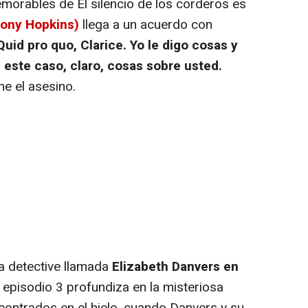
rables de El silencio de los corderos es
hony Hopkins)
llega a un acuerdo con
Quid pro quo, Clarice. Yo le digo cosas y
este caso, claro, cosas sobre usted.
e el asesino.
a detective llamada
Elizabeth Danvers en
l episodio 3 profundiza en la misteriosa
contrados en el hielo, cuando Danvers y su