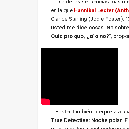
Una de las secuencias más memo
en la que
Hannibal Lecter (Ant
Clarice Starling (Jodie Foster). "
usted me dice cosas. No sobre 
Quid pro quo, ¿sí o no?",
propon
Foster también interpreta a un
True Detective: Noche polar
. E
muerte de los investigadores en