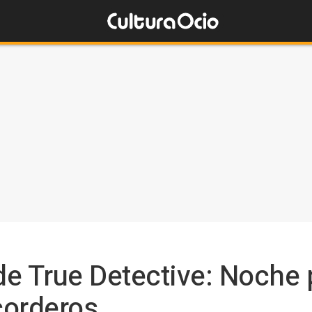
de True Detective: Noche p
corderos