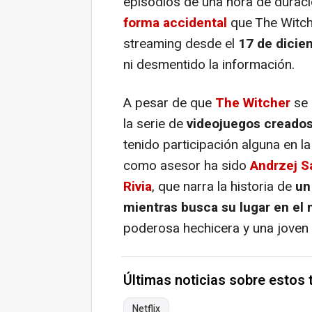
episodios de una hora de duraci
forma accidental
que The Witche
streaming desde el
17 de dicie
ni desmentido la información.
A pesar de que
The Witcher
se 
la serie de
videojuegos creados
tenido participación alguna en la
como asesor ha sido
Andrzej Sa
Rivia
, que narra la historia de
un
mientras busca su lugar en el
poderosa hechicera y una joven 
Últimas noticias sobre estos
Netflix