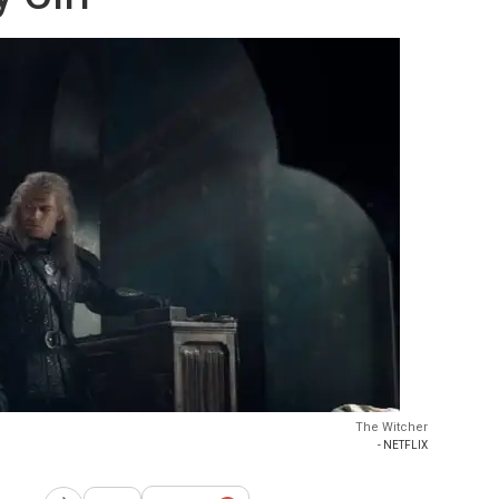
The Witcher
- NETFLIX