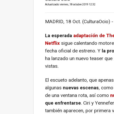
Actualizado: viernes, 18 octubre 2019 12:32
MADRID, 18 Oct. (CulturaOcio) -
La esperada
adaptación de Th
Netflix
sigue calentando motores 
fecha oficial de estreno. Y
la pr
ha lanzado un nuevo teaser que 
vistas.
El escueto adelanto, que apenas
algunas
nuevas escenas
, como 
de una ventana rota, así como
nu
que enfrentarse
. Ciri y Yennefe
también aparecen, por primera ve