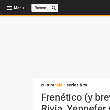
Menú
cultura
ocio
/
series & tv
Frenético (y bre
Rivia, Yennefer y