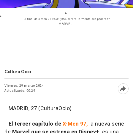
El final de X-Men 97 1x03: ¿Recuperará Tormenta sus poderes?
- MARVEL
Cultura Ocio
Viernes, 29 marzo 2024
Actualizado: 00:29
Abri
MADRID, 27 (CulturaOcio)
El tercer capítulo de
X-Men 97,
la nueva serie
de
Marvel que se estrena en Disney+,
es una