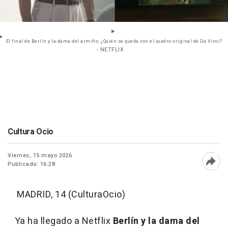
El final de Berlín y la dama del armiño: ¿Quién se queda con el cuadro original de Da Vinci?
- NETFLIX
Cultura Ocio
Viernes, 15 mayo 2026
Publicado: 16:28
Abri
MADRID, 14 (CulturaOcio)
Ya ha llegado a Netflix
Berlín y la dama del