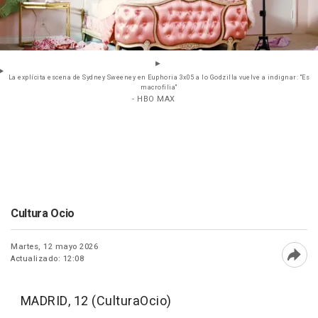
La explícita escena de Sydney Sweeney en Euphoria 3x05 a lo Godzilla vuelve a indignar: "Es
macrofilia"
- HBO MAX
Cultura Ocio
Martes, 12 mayo 2026
Actualizado: 12:08
Abri
MADRID, 12 (CulturaOcio)