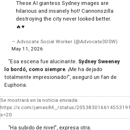
These AI giantess Sydney images are
hilarious and insanely hot! Cannonszilla
destroying the city never looked better.
🔥♥️
— Advocate Social Worker (@Advocate30SW)
May 11, 2026
"Esa escena fue alucinante.
Sydney Sweeney
lo bordó, como siempre
. ¡Me ha dejado
totalmente impresionado!", aseguró un fan de
Euphoria.
Se mostrará en la noticia enviada:
https://x.com/james84_/status/20538301661455319
s=20
"Ha subido de nivel", expresa otra.