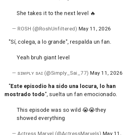
She takes it to the next level 🔥
— ROSH (@RoshUnfiltered)
May 11, 2026
"Sí, colega, a lo grande", respalda un fan.
Yeah bruh giant level
— sɪᴍᴘʟʏ sᴀɪ (@Simply_Sai_77)
May 11, 2026
"
Este episodio ha sido una locura, lo han
mostrado todo
", suelta un fan emocionado.
This episode was so wild 😭😭they
showed everything
— Actress Marvel (@ActressMarvels)
May 11,