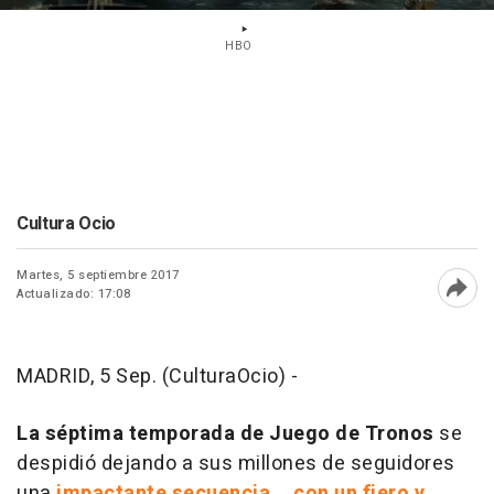
HBO
Cultura Ocio
Martes, 5 septiembre 2017
Actualizado: 17:08
Abri
MADRID, 5 Sep. (CulturaOcio) -
La séptima temporada de Juego de Tronos
se
despidió dejando a sus millones de seguidores
una
impactante secuencia... con un fiero y