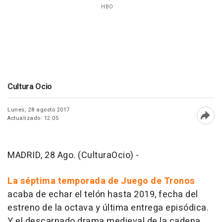
HBO
Cultura Ocio
Lunes, 28 agosto 2017
Actualizado: 12:05
Abri
MADRID, 28 Ago. (CulturaOcio) -
La séptima temporada de Juego de Tronos
acaba de echar el telón hasta 2019, fecha del
estreno de la octava y última entrega episódica.
Y el descarnado drama medieval de la cadena