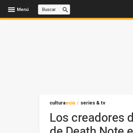
Menú
cultura
ocio
/
series & tv
Los creadores d
de Death Note e