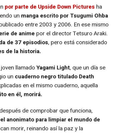
ón
por parte de Upside Down Pictures
ha
iendo un
manga escrito por Tsugumi Ohba
publicado entre 2003 y 2006. En ese mismo
erie de anime
por el director Tetsuro Araki.
da de 37 episodios
, pero está considerado
 de la historia.
 joven llamado
Yagami Light
, que un día se
gio un
cuaderno negro titulado Death
xplicadas en el mismo cuaderno, aquella
o en él, morirá.
 después de comprobar que funciona,
el anonimato para limpiar el mundo de
an morir, reinando así la paz y la