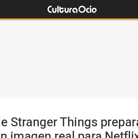
e Stranger Things prepar
n imagen real para Netfli