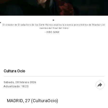
El creador de El caballero de los Siete Reinos explica la escena post-créditos de Maekar y el
cambio del final del libro
- HBO MAX
Cultura Ocio
Sábado, 28 febrero 2026
Actualizado: 18:23
Abri
MADRID, 27 (CulturaOcio)