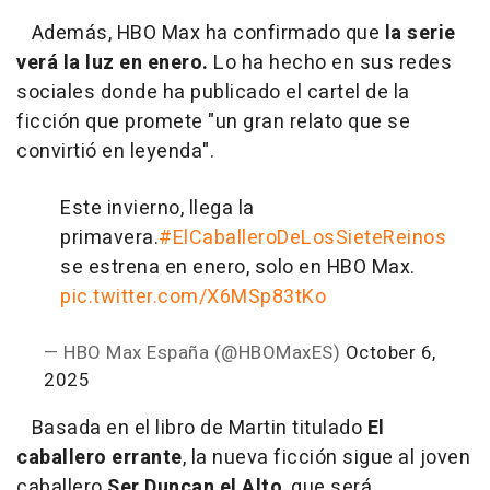
Además, HBO Max ha confirmado que
la serie
verá la luz en enero.
Lo ha hecho en sus redes
sociales donde ha publicado el cartel de la
ficción que promete "un gran relato que se
convirtió en leyenda".
Este invierno, llega la
primavera.
#ElCaballeroDeLosSieteReinos
se estrena en enero, solo en HBO Max.
pic.twitter.com/X6MSp83tKo
— HBO Max España (@HBOMaxES)
October 6,
2025
Basada en el libro de Martin titulado
El
caballero errante
, la nueva ficción sigue al joven
caballero
Ser Duncan el Alto
, que será