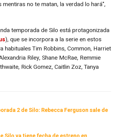
as mentiras no te matan, la verdad lo hará",
gunda temporada de Silo está protagonizada
us
), que se incorpora a la serie en estos
 ya habituales Tim Robbins, Common, Harriet
 Alexandria Riley, Shane McRae, Remmie
lethwaite, Rick Gomez, Caitlin Zoz, Tanya
porada 2 de Silo: Rebecca Ferguson sale de
 Silo ya tiene fecha de estreno en