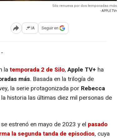
Silo renueva por dos temporadas más
- APPLE TV+
IA
Seguir en
Abrir opciones para compartir
 -
n la
temporada 2 de Silo
,
Apple TV+
ha
oradas más
. Basada en la trilogía de
ey, la serie protagonizada por
Rebecca
la historia las últimas diez mil personas de
se estrenó en mayo de 2023 y el
pasado
orma la segunda tanda de episodios
, cuya