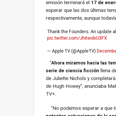
emisión terminará el
17 de ener
esperar que las dos últimas te
respectivamente, aunque todaví
Thank the Founders. An update ab
pic.twitter.com/Jh6wdxU3FX
— Apple TV (@AppleTV)
December
"
Ahora miramos hacia las tem
serie de ciencia ficción
llena d
de Juliette Nichols y completará 
de Hugh Howey", anunciaba Matt
TV+.
"No podemos esperar a que t