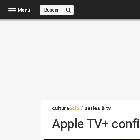
Menú
cultura
ocio
/
series & tv
Apple TV+ confir