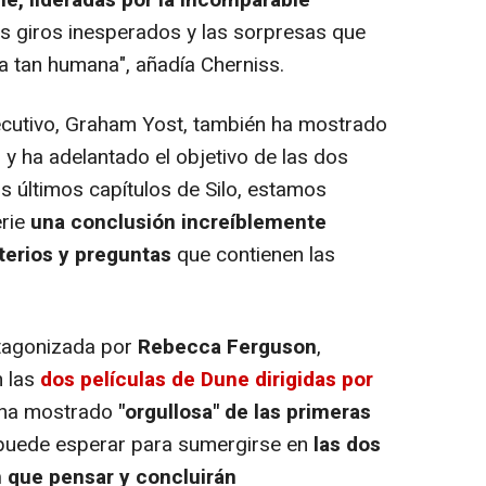
ie, lideradas por la incomparable
os giros inesperados y las sorpresas que
a tan humana", añadía Cherniss.
cutivo, Graham Yost, también ha mostrado
y ha adelantado el objetivo de las dos
s últimos capítulos de Silo, estamos
erie
una conclusión increíblemente
terios y preguntas
que contienen las
tagonizada por
Rebecca Ferguson
,
n las
dos películas de Dune dirigidas por
e ha mostrado
"orgullosa" de las primeras
puede esperar para sumergirse en
las dos
 que pensar y concluirán