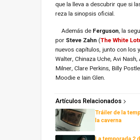
que la lleva a descubrir que si l
reza la sinopsis oficial.
Además de
Ferguson
, la se
por
Steve Zahn
(
The White Lot
nuevos capítulos, junto con los
Walter, Chinaza Uche, Avi Nash,
Milner, Clare Perkins, Billy Post
Moodie e Iain Glen.
Artículos Relacionados
Tráiler de la tem
la caverna
La temporada 2 de