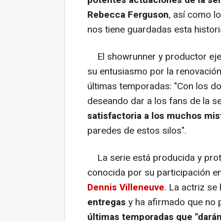
potentes actuaciones de la ser
Rebecca Ferguson
, así como l
nos tiene guardadas esta histori
El showrunner y productor eje
su entusiasmo por la renovación 
últimas temporadas: "Con los do
deseando dar a los fans de la s
satisfactoria a los muchos mis
paredes de estos silos".
La serie está producida y pro
conocida por su participación e
Dennis Villeneuve
. La actriz s
entregas
y ha afirmado que no 
últimas temporadas que "darán