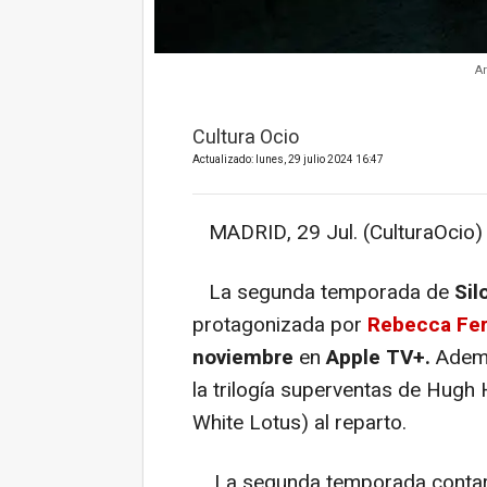
Ar
Cultura Ocio
Actualizado: lunes, 29 julio 2024 16:47
MADRID, 29 Jul. (CulturaOcio) 
La segunda temporada de
Sil
protagonizada por
Rebecca Fe
noviembre
en
Apple TV+.
Ademá
la trilogía superventas de Hug
White Lotus) al reparto.
La segunda temporada conta