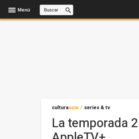
Menú
cultura
ocio
/
series & tv
La temporada 2 
AppleTV+