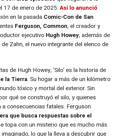
l 17 de enero de 2025.
Así lo anunció
ión en la pasada
Comic-Con de San
sentes
Ferguson, Common
, el creador y
roductor ejecutivo
Hugh Howey
, además de
 de Zahn, el nuevo integrante del elenco de
as de Hugh Howey, 'Silo' es la historia de
e la Tierra
. Su hogar a más de un kilómetro
undo tóxico y mortal del exterior. Sin
or qué se construyó el silo, y quienes
an a consecuencias fatales. Ferguson
iera que busca respuestas sobre el
se topa con un misterio que es mucho más
imaginado, lo que la lleva a descubrir que