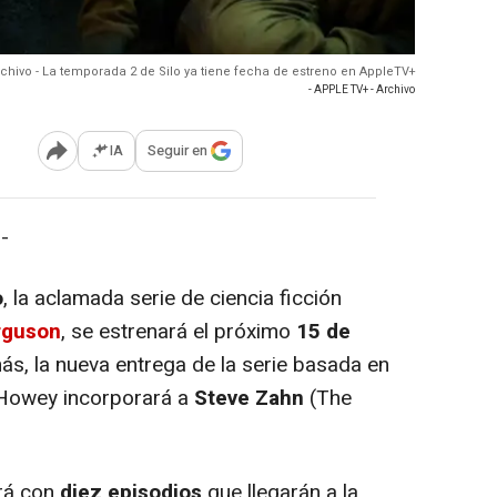
chivo - La temporada 2 de Silo ya tiene fecha de estreno en AppleTV+
- APPLE TV+ - Archivo
IA
Seguir en
Abrir opciones para compartir
-
o
, la aclamada serie de ciencia ficción
rguson
, se estrenará el próximo
15 de
s, la nueva entrega de la serie basada en
h Howey incorporará a
Steve Zahn
(The
rá con
diez episodios
que llegarán a la