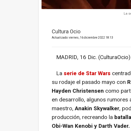
La s
Cultura Ocio
Actualizado: viernes, 16 diciembre 2022 18:13
MADRID, 16 Dic. (CulturaOcio)
La
serie de Star Wars
centrad
su rodaje el pasado mayo con
R
Hayden Christensen
como parte
en desarrollo, algunos rumores 
maestro,
Anakin Skywalker
, po
producción, recreando la
batall
Obi-Wan Kenobi y Darth Vader.