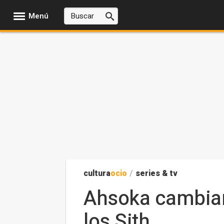
Menú
cultura
ocio
/
series & tv
Ahsoka cambiará
los Sith