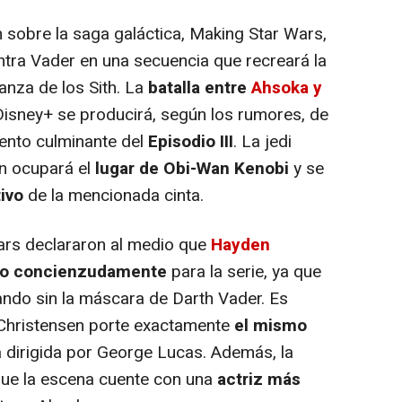
sobre la saga galáctica, Making Star Wars,
ntra Vader en una secuencia que recreará la
nza de los Sith. La
batalla entre
Ahsoka y
Disney+ se producirá, según los rumores, de
ento culminante del
Episodio III
. La jedi
n ocupará el
lugar de Obi-Wan Kenobi
y se
tivo
de la mencionada cinta.
rs declararon al medio que
Hayden
do concienzudamente
para la serie, ya que
hando sin la máscara de Darth Vader. Es
 Christensen porte exactamente
el mismo
la dirigida por George Lucas. Además, la
 que la escena cuente con una
actriz más