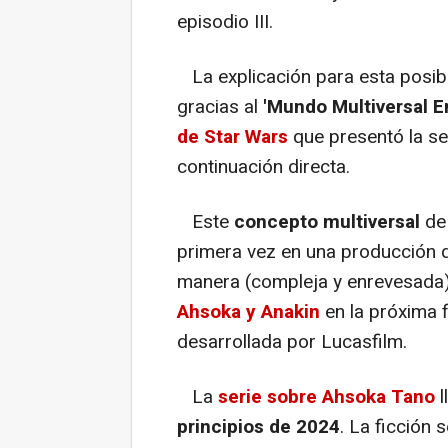
episodio III.
La explicación para esta posib
gracias al
'Mundo Multiversal E
de Star Wars
que presentó la se
continuación directa.
Este
concepto multiversal
de 
primera vez en una producción d
manera (compleja y enrevesada
Ahsoka y Anakin
en la próxima 
desarrollada por Lucasfilm.
La
serie sobre Ahsoka Tano
l
principios de 2024
. La ficción