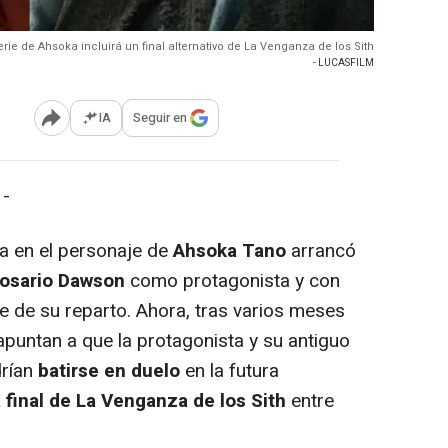
erie de Ahsoka incluirá un final alternativo de La Venganza de los Sith
- LUCASFILM
IA
Seguir en
Abrir opciones para compartir
 -
a en el personaje de
Ahsoka Tano
arrancó
osario Dawson
como protagonista y con
 de su reparto. Ahora, tras varios meses
apuntan a que la protagonista y su antiguo
drían
batirse en duelo
en la futura
a final de La Venganza de los Sith
entre