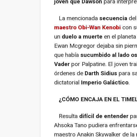
joven que Dawson
para interpre
La mencionada
secuencia
del
maestro Obi-Wan Kenobi
con 
un
duelo a muerte
en el planeta
Ewan Mcgregor dejaba sin piern
que había
sucumbido al lado o
Vader
por Palpatine. El joven tra
órdenes de
Darth Sidius
para sa
dictatorial
Imperio Galáctico
.
¿CÓMO ENCAJA EN EL TIMEL
Resulta
difícil de entender
par
Ahsoka Tano pudiera enfrentars
maestro Anakin Skywalker de la