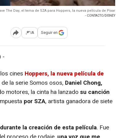
ve The Day, el tema de SZA para Hoppers, la nueva película de Pixar
- CONTACTO/DISNEY
IA
Seguir en
Abrir opciones para compartir
 -
 los cines
Hoppers, la nueva película de
r de la serie Somos osos,
Daniel Chong,
ndo motores, la cinta ha lanzado
su canción
compuesta
por SZA
, artista ganadora de siete
urante la creación de esta película
. Fue
del proceso de rodaje,
una voz que me