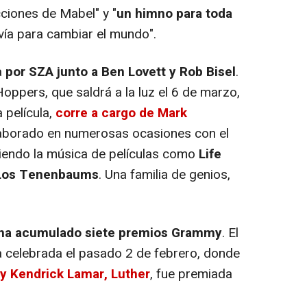
cciones de Mabel" y "
un himno para toda
ía para cambiar el mundo".
a
por SZA junto a Ben Lovett y Rob Bisel
.
oppers, que saldrá a la luz el 6 de marzo,
 película,
corre a cargo de Mark
colaborado en numerosas ocasiones con el
iendo la música de películas como
Life
 Los Tenenbaums
. Una familia de genios,
ha acumulado siete premios Grammy
. El
la celebrada el pasado 2 de febrero, donde
a y Kendrick Lamar, Luther
, fue premiada