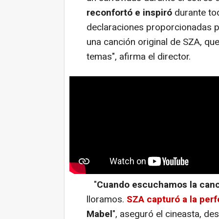
reconfortó e inspiró
durante to
declaraciones proporcionadas 
una canción original de SZA, que e
temas", afirma el director.
"
Cuando escuchamos la canci
lloramos.
SZA capturó a la per
Mabel
", aseguró el cineasta, de