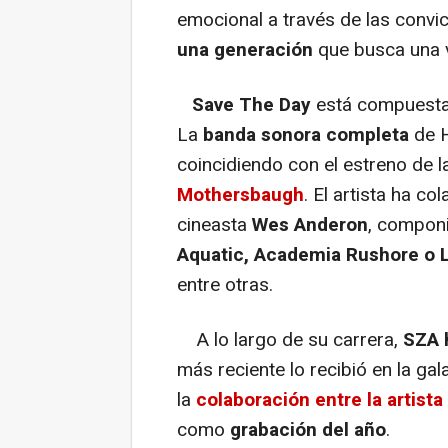
emocional a través de las convi
una generación
que busca una v
Save The Day
está compuest
La
banda sonora completa
de H
coincidiendo con el estreno de la
Mothersbaugh
. El artista ha 
cineasta
Wes Anderon
, compon
Aquatic, Academia Rushore o
entre otras.
A lo largo de su carrera,
SZA 
más reciente lo recibió en la ga
la
colaboración entre la artist
como
grabación del año
.