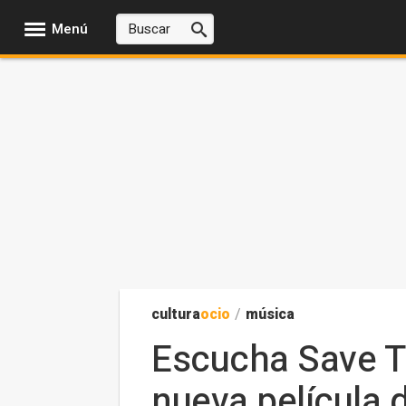
Menú
cultura
ocio
/
música
Escucha Save Th
nueva película 