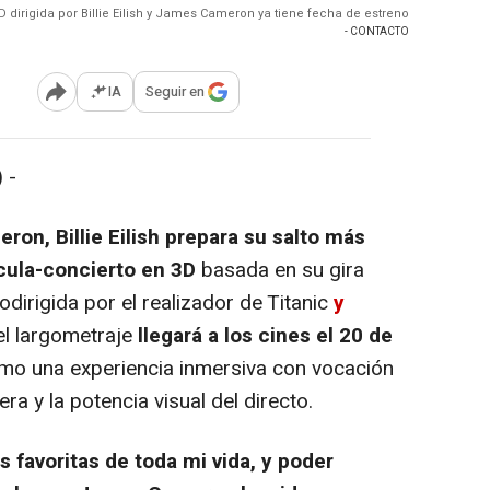
D dirigida por Billie Eilish y James Cameron ya tiene fecha de estreno
- CONTACTO
IA
Seguir en
Abrir opciones para compartir
 -
n, Billie Eilish prepara su salto más
cula-concierto en 3D
basada en su gira
odirigida por
el realizador de Titanic
y
 el largometraje
llegará a los cines el
20 de
mo una experiencia inmersiva con vocación
ra y la potencia visual del directo.
s favoritas de toda mi vida, y poder