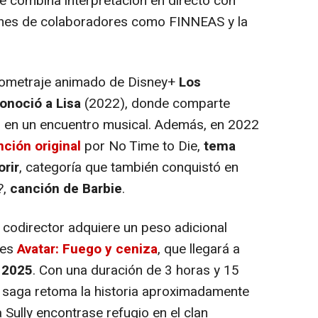
e combina interpretación en directo con
nes de colaboradores como FINNEAS y la
tometraje animado de Disney+
Los
conoció a Lisa
(2022), donde comparte
 en un encuentro musical. Además, en 2022
ción original
por No Time to Die,
tema
orir
, categoría que también conquistó en
?,
canción de Barbie
.
odirector adquiere un peso adicional
tes
Avatar: Fuego y ceniza
, que llegará a
 2025
. Con una duración de 3 horas y 15
la saga retoma la historia aproximadamente
 Sully encontrase refugio en el clan