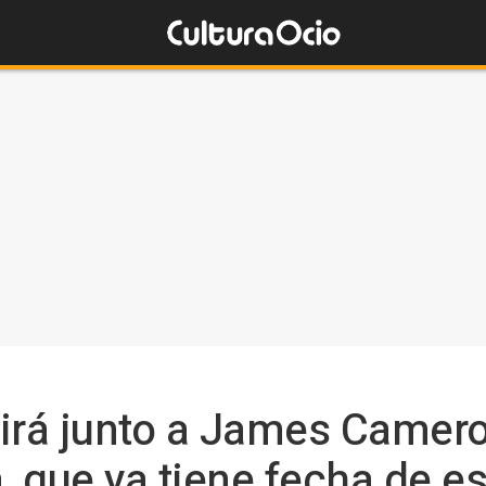
rigirá junto a James Camero
, que ya tiene fecha de e