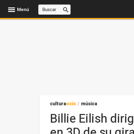
Menú
cultura
ocio
/
música
Billie Eilish di
en 3D de su gira