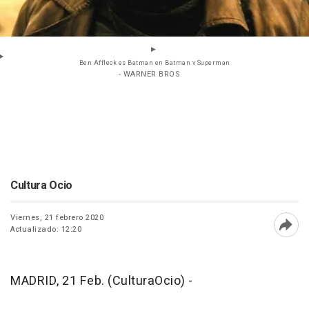
Ben Affleck es Batman en Batman v Superman
- WARNER BROS
Cultura Ocio
Viernes, 21 febrero 2020
Actualizado: 12:20
Abri
MADRID, 21 Feb. (CulturaOcio) -