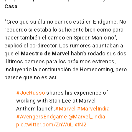
Casa
.
"Creo que su último cameo está en
Endgame
. No
recuerdo si estaba lo suficiente bien como para
hacer también el cameo en
Spider-Man
o no",
explicó el co-director. Los rumores apuntaban a
que el
Maestro de Marvel
habría rodado sus dos
últimos cameos para los próximos estrenos,
incluyendo la continuación de
Homecoming
, pero
parece que no es así.
#JoeRusso
shares his experience of
working with Stan Lee at Marvel
Anthem launch.
#Marvel
#MarvelIndia
#AvengersEndgame
@Marvel_India
pic.twitter.com/ZnWuLlxtN2