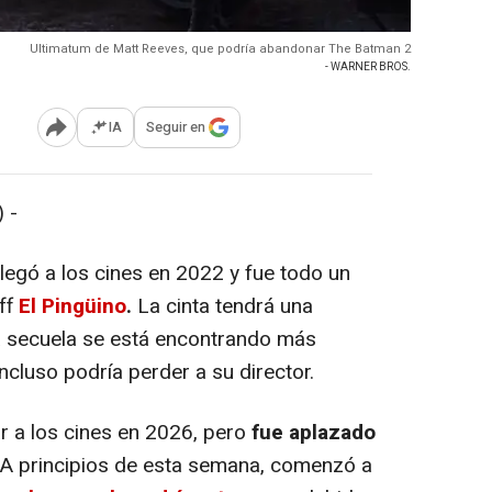
Ultimatum de Matt Reeves, que podría abandonar The Batman 2
- WARNER BROS.
IA
Seguir en
Abrir opciones para compartir
 -
legó a los cines en 2022 y fue todo un
off
El Pingüino
.
La cinta tendrá una
a secuela se está encontrando más
cluso podría perder a su director.
ar a los cines en 2026, pero
fue aplazado
 A principios de esta semana, comenzó a