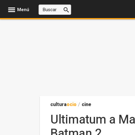
Menú
cultura
ocio
/
cine
Ultimatum a Ma
Batman 2