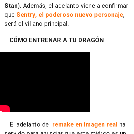
Stan
). Además, el adelanto viene a confirmar
que
Sentry, el poderoso nuevo personaje
,
será el villano principal.
CÓMO ENTRENAR A TU DRAGÓN
El adelanto del
remake en imagen real
ha
servido para anunciar que este miércoles un