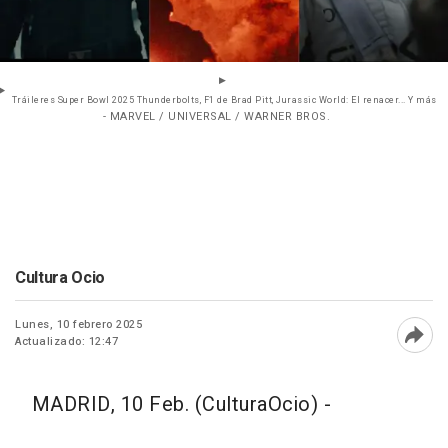
Tráileres Super Bowl 2025 Thunderbolts, F1 de Brad Pitt, Jurassic World: El renacer... Y más
- MARVEL / UNIVERSAL / WARNER BROS.
Cultura Ocio
Lunes, 10 febrero 2025
Actualizado: 12:47
Abri
MADRID, 10 Feb. (CulturaOcio) -