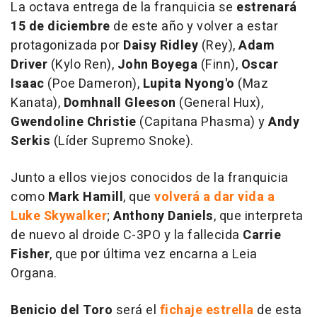
La octava entrega de la franquicia se
estrenará
15 de diciembre
de este año y volver a estar
protagonizada por
Daisy Ridley
(Rey),
Adam
Driver
(Kylo Ren),
John Boyega
(Finn),
Oscar
Isaac
(Poe Dameron),
Lupita Nyong'o
(Maz
Kanata),
Domhnall Gleeson
(General Hux),
Gwendoline Christie
(Capitana Phasma) y
Andy
Serkis
(Líder Supremo Snoke).
Junto a ellos viejos conocidos de la franquicia
como
Mark Hamill
, que
volverá a dar vida a
Luke Skywalker
;
Anthony Daniels
, que interpreta
de nuevo al droide C-3PO y la fallecida
Carrie
Fisher
, que por última vez encarna a Leia
Organa.
Benicio del Toro
será el
fichaje estrella
de esta