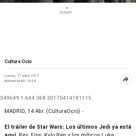
DISNEY
Cultura Ocio
Lunes, 17 abril 2017
Actualizado: 10:24
Abri
349649.1.644.368.20170414181115
MADRID, 14 Abr. (CulturaOcio) -
El tráiler de
Star Wars: Los últimos Jedi
ya está
aquí
. Rey, Finn, Kylo Ren y los míticos Luke