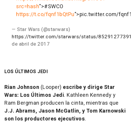
src=hash
">#SWCO
https://t.co/fqnf1bQtPu
">pic.twitter.com/fqn
— Star Wars (@starwars)
https://twitter.com/starwars/status/852912773
de abril de 2017
LOS ÚLTIMOS JEDI
Rian Johnson
(Looper)
escribe y dirige
Star
Wars: Los Últimos Jedi
. Kathleen Kennedy y
Ram Bergman producen la cinta, mientras que
J.J. Abrams, Jason McGatlin, y Tom Karnowski
son los productores ejecutivos
.