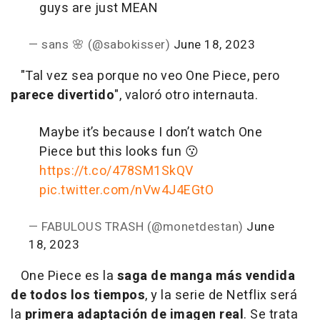
guys are just MEAN
— sans 🌸 (@sabokisser)
June 18, 2023
"Tal vez sea porque no veo One Piece, pero
parece divertido
", valoró otro internauta.
Maybe it’s because I don’t watch One
Piece but this looks fun 😗
https://t.co/478SM1SkQV
pic.twitter.com/nVw4J4EGtO
— FABULOUS TRASH (@monetdestan)
June
18, 2023
One Piece es la
saga de manga más vendida
de todos los tiempos
, y la serie de Netflix será
la
primera adaptación de imagen real
. Se trata