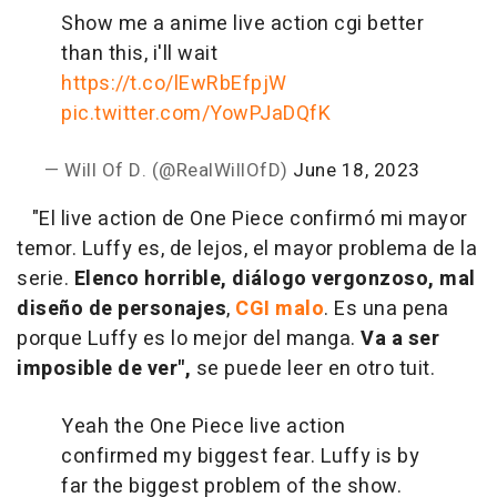
Show me a anime live action cgi better
than this, i'll wait
https://t.co/lEwRbEfpjW
pic.twitter.com/YowPJaDQfK
— Will Of D. (@RealWillOfD)
June 18, 2023
"El live action de One Piece confirmó mi mayor
temor. Luffy es, de lejos, el mayor problema de la
serie.
Elenco horrible, diálogo vergonzoso, mal
diseño de personajes
,
CGI malo
. Es una pena
porque Luffy es lo mejor del manga.
Va a ser
imposible de ver",
se puede leer en otro tuit.
Yeah the One Piece live action
confirmed my biggest fear. Luffy is by
far the biggest problem of the show.