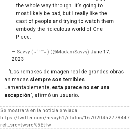
the whole way through. It's going to
most likely be bad, but I really like the
cast of people and trying to watch them
embody the ridiculous world of One
Piece.
— Savvy ( ˶ˆ꒳ˆ˵ ) (@MadamSavvy)
June 17,
2023
"Los remakes de imagen real de grandes obras
animadas
siempre son terribles
.
Lamentablemente,
esta parece no ser una
excepción
", afirmó un usuario.
Se mostrará en la noticia enviada:
https://twitter.com/arvay61/status/16702045277844
ref_src=twsrc%5Etfw