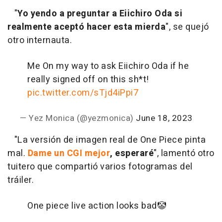
"
Yo yendo a preguntar a Eiichiro Oda si
realmente aceptó hacer esta mierda
", se quejó
otro internauta.
Me On my way to ask Eiichiro Oda if he
really signed off on this sh*t!
pic.twitter.com/sTjd4iPpi7
— Yez Monica (@yezmonica)
June 18, 2023
"La versión de imagen real de One Piece pinta
mal.
Dame un CGI mejor
, esperaré
", lamentó otro
tuitero que compartió varios fotogramas del
tráiler.
One piece live action looks bad🤡