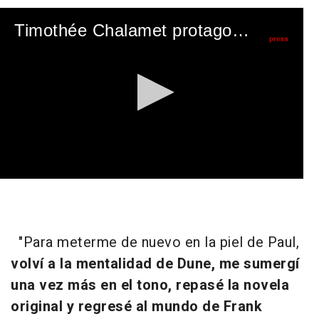
Timothée Chalamet protagoniza Dune
0
seconds
of
1
minute,
"Para meterme de nuevo en la piel de Paul,
59
seconds
volví a la mentalidad de Dune, me sumergí
una vez más en el tono, repasé la novela
original y regresé al mundo de Frank