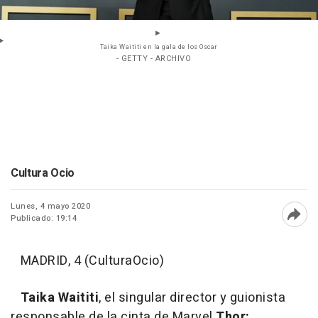
Taika Waititi en la gala de los Oscar
- GETTY - ARCHIVO
Cultura Ocio
Lunes, 4 mayo 2020
Publicado: 19:14
Abri
MADRID, 4 (CulturaOcio)
Taika Waititi
, el singular director y guionista
responsable de la cinta de Marvel
Thor: