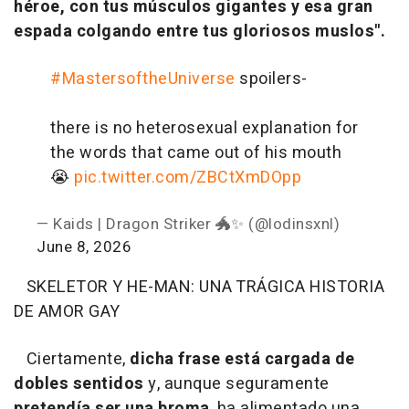
héroe, con tus músculos gigantes y esa gran
espada colgando entre tus gloriosos muslos".
#MastersoftheUniverse
spoilers-
there is no heterosexual explanation for
the words that came out of his mouth
😭
pic.twitter.com/ZBCtXmDOpp
— Kaids | Dragon Striker 🐲✨️ (@lodinsxnl)
June 8, 2026
SKELETOR Y HE-MAN: UNA TRÁGICA HISTORIA
DE AMOR GAY
Ciertamente,
dicha frase está cargada de
dobles sentidos
y, aunque seguramente
pretendía ser una broma
, ha alimentado una