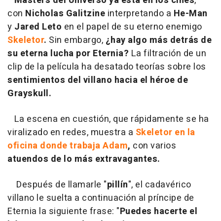
Masters del Universo ya está en los cines
,
con
Nicholas Galitzine
interpretando a
He-Man
y
Jared Leto
en el papel de su eterno enemigo
Skeletor
.
Sin embargo,
¿hay algo más detrás de
su eterna lucha por Eternia?
La filtración de un
clip de la película ha desatado teorías sobre los
sentimientos del villano hacia el héroe de
Grayskull.
La escena en cuestión, que rápidamente se ha
viralizado en redes, muestra a
Skeletor en la
oficina donde trabaja Adam
,
con varios
atuendos de lo más extravagantes.
Después de llamarle "
pillín
", el cadavérico
villano le suelta a continuación al príncipe de
Eternia la siguiente frase: "
Puedes hacerte el