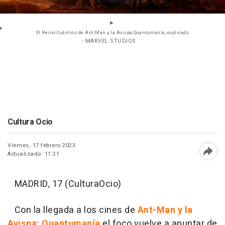
El Reino Cuántico de Ant-Man y la Avispa Quantumanía, explicado
- MARVEL STUDIOS
Cultura Ocio
Viernes, 17 febrero 2023
Actualizado: 11:21
Abri
MADRID, 17 (CulturaOcio)
Con la llegada a los cines de
Ant-Man y la
Avispa: Quantumanía
el foco vuelve a apuntar de