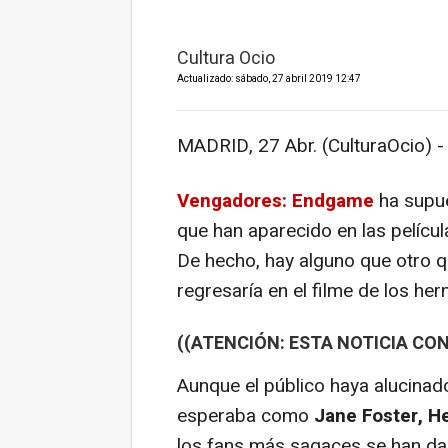
Cultura Ocio
Actualizado: sábado, 27 abril 2019 12:47
MADRID, 27 Abr. (CulturaOcio) -
Vengadores: Endgame
ha supu
que han aparecido en las pelícu
De hecho, hay alguno que otro q
regresaría en el filme de los h
((ATENCIÓN: ESTA NOTICIA CON
Aunque el público haya alucinad
esperaba como
Jane Foster, H
los fans más sagaces se han dad