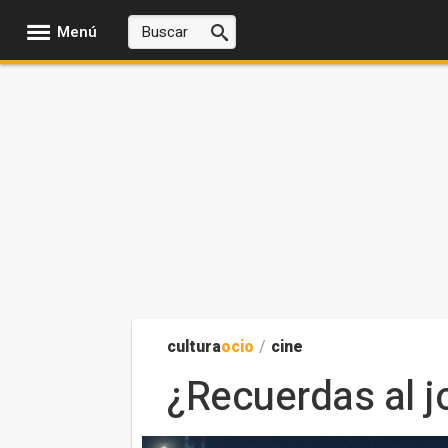
Menú
cultura
ocio
/
cine
¿Recuerdas al j