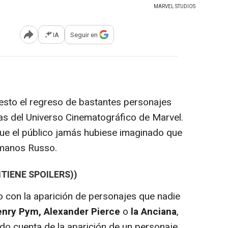
MARVEL STUDIOS
IA
Seguir en
Abrir opciones para compartir
esto el regreso de bastantes personajes
las del Universo Cinematográfico de Marvel.
ue el público jamás hubiese imaginado que
ermanos Russo.
TIENE SPOILERS))
o con la aparición de personajes que nadie
enry Pym, Alexander Pierce
o
la Anciana
,
o cuenta de la aparición de un personaje