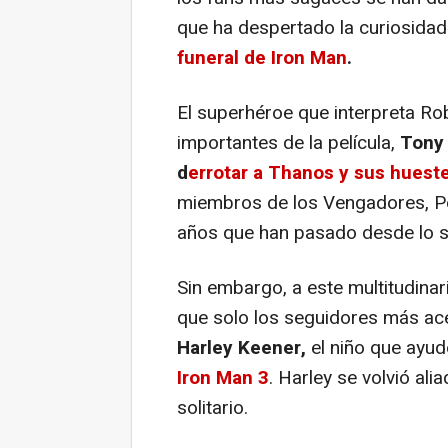
que ha despertado la curiosida
funeral de Iron Man
.
El superhéroe que interpreta Ro
importantes de la película,
Tony 
d
errotar a Thanos y sus huest
miembros de los Vengadores, Pep
años que han pasado desde lo su
Sin embargo, a este multitudinari
que solo los seguidores más acé
Harley Keener,
el niño que ayud
Iron Man 3
. Harley se volvió ali
solitario.