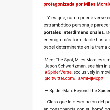
protagonizada por Miles Moral
Y es que, como puede verse en 
estrambótico personaje parece 
portales interdimensionales
. 
enemigo más formidable hasta e
papel determinante en la trama d
Meet The Spot, Miles Morales's m
Jason Schwartzman, see him in a
#SpiderVerse
, exclusively in mov
pic.twitter.com/1aAmMjMcpX
— Spider-Man: Beyond The Spide
Claro que la descripción del per
en consonancia con su homólogo