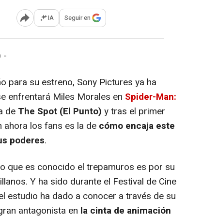
IA
Seguir en
Abrir opciones para compartir
 -
 para su estreno, Sony Pictures ya ha
 se enfrentará Miles Morales en
Spider-Man:
ta de
The Spot (El Punto)
y tras el primer
n ahora los fans es la de
cómo encaja este
us poderes
.
lo que es conocido el trepamuros es por su
llanos. Y ha sido durante el Festival de Cine
l estudio ha dado a conocer a través de su
 gran antagonista en
la cinta de animación