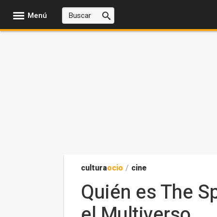
Menú
cultura
ocio
/
cine
Quién es The Sp
el Multiverso