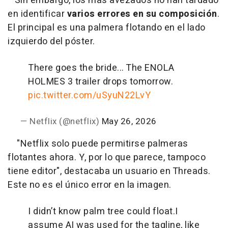
Sin embargo, los más avezados no han tardado
en identificar
varios errores en su composición
.
El principal es una palmera flotando en el lado
izquierdo del póster.
There goes the bride...
The ENOLA
HOLMES 3 trailer drops tomorrow.
pic.twitter.com/uSyuN22LvY
— Netflix (@netflix)
May 26, 2026
"Netflix solo puede permitirse palmeras
flotantes ahora. Y, por lo que parece, tampoco
tiene editor", destacaba un usuario en Threads.
Este no es el único error en la imagen.
I didn’t know palm tree could float.
I
assume AI was used for the tagline, like