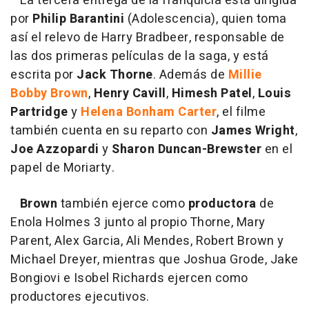
La tercera entrega de la franquicia está dirigida
por
Philip Barantini
(Adolescencia), quien toma
así el relevo de Harry Bradbeer, responsable de
las dos primeras películas de la saga, y está
escrita por
Jack Thorne
. Además de
Millie
Bobby Brown
,
Henry Cavill
,
Himesh Patel
,
Louis
Partridge
y
Helena Bonham Carter
, el filme
también cuenta en su reparto con
James Wright
,
Joe Azzopardi
y
Sharon Duncan-Brewster
en el
papel de Moriarty.
Brown
también ejerce como
productora
de
Enola Holmes 3 junto al propio Thorne, Mary
Parent, Alex Garcia, Ali Mendes, Robert Brown y
Michael Dreyer, mientras que Joshua Grode, Jake
Bongiovi e Isobel Richards ejercen como
productores ejecutivos.