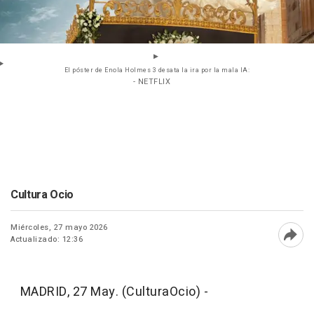
El póster de Enola Holmes 3 desata la ira por la mala IA:
- NETFLIX
Cultura Ocio
Miércoles, 27 mayo 2026
Actualizado: 12:36
Abri
MADRID, 27 May. (CulturaOcio) -