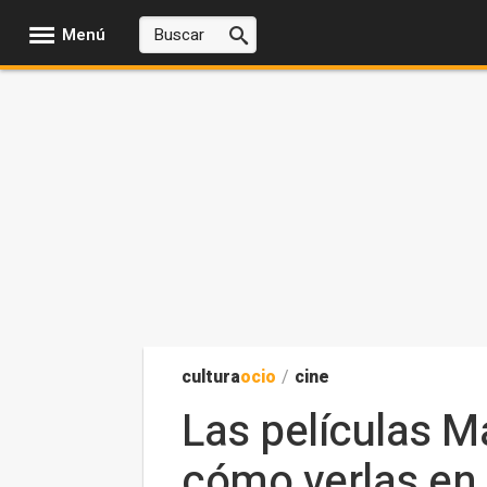
Menú
cultura
ocio
/
cine
Las películas M
cómo verlas en