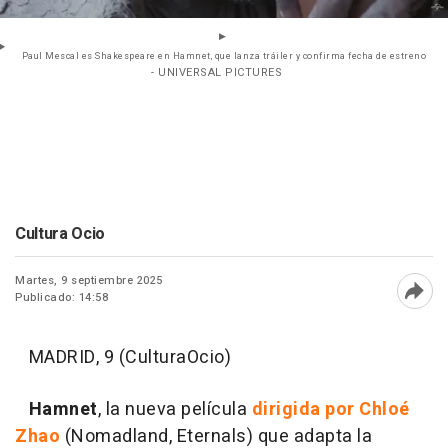
Paul Mescal es Shakespeare en Hamnet, que lanza tráiler y confirma fecha de estreno
- UNIVERSAL PICTURES
Cultura Ocio
Martes, 9 septiembre 2025
Publicado: 14:58
Abri
MADRID, 9 (CulturaOcio)
Hamnet
, la nueva película
dirigida por Chloé
Zhao
(Nomadland, Eternals) que adapta la