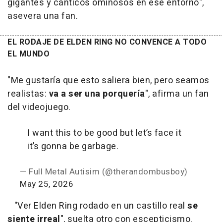
gigantes y cánticos ominosos en ese entorno",
asevera una fan.
EL RODAJE DE ELDEN RING NO CONVENCE A TODO
EL MUNDO
"Me gustaría que esto saliera bien, pero seamos
realistas:
va a ser una porquería
", afirma un fan
del videojuego.
I want this to be good but let’s face it
it’s gonna be garbage.
— Full Metal Autisim (@therandombusboy)
May 25, 2026
"Ver Elden Ring rodado en un castillo real
se
siente irreal
", suelta otro con escepticismo.