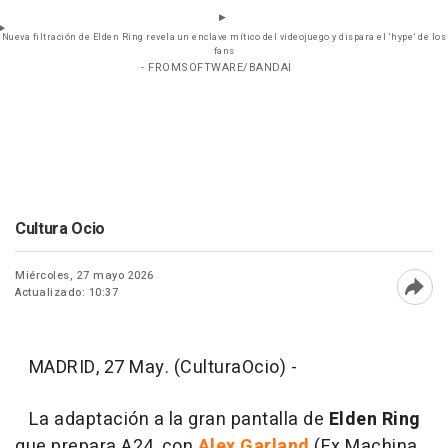
Nueva filtración de Elden Ring revela un enclave mítico del videojuego y dispara el ‘hype’ de los
fans
- FROMSOFTWARE/BANDAI
Cultura Ocio
Miércoles, 27 mayo 2026
Actualizado: 10:37
Abri
MADRID, 27 May. (CulturaOcio) -
La adaptación a la gran pantalla de
Elden Ring
que prepara A24, con
Alex Garland
(Ex Machina,