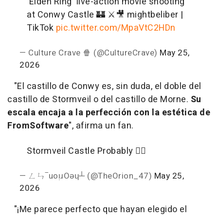
'Elden Ring' live-action movie shooting
at Conwy Castle 🏰 ⚔️
🎥 mightbeliber |
TikTok
pic.twitter.com/MpaVtC2HDn
— Culture Crave 🍿 (@CultureCrave)
May 25,
2026
"El castillo de Conwy es, sin duda, el doble del
castillo de Stormveil o del castillo de Morne.
Su
escala encaja a la perfección con la estética de
FromSoftware
", afirma un fan.
Stormveil Castle Probably ❤️‍🔥
— ㄥㄣ‾uoᴉɹOǝɥ┴ (@TheOrion_47)
May 25,
2026
"¡Me parece perfecto que hayan elegido el