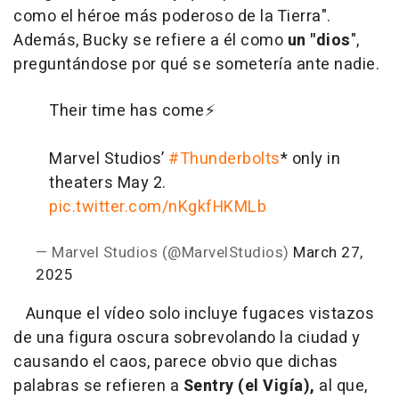
como el héroe más poderoso de la Tierra".
Además, Bucky se refiere a él como
un "dios
",
preguntándose por qué se sometería ante nadie.
Their time has come⚡️
Marvel Studios’
#Thunderbolts
* only in
theaters May 2.
pic.twitter.com/nKgkfHKMLb
— Marvel Studios (@MarvelStudios)
March 27,
2025
Aunque el vídeo solo incluye fugaces vistazos
de una figura oscura sobrevolando la ciudad y
causando el caos, parece obvio que dichas
palabras se refieren a
Sentry (el Vigía),
al que,