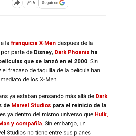
IA
Seguir en
Abrir opciones para compartir
de la
franquicia X-Men
después de la
 por parte de
Disney
,
Dark Phoenix
ha
películas que se lanzó en el 2000
. Sin
 el fracaso de taquilla de la película han
inmediato de los X-Men.
 fans ya estaban pensando más allá de
Dark
s de
Marvel Studios
para el reinicio de la
es ya dentro del mismo universo que
Hulk,
-Man y compañía
. Sin embargo, un
l Studios no tiene entre sus planes