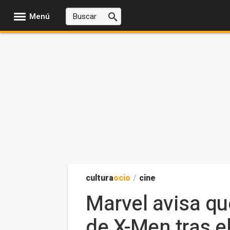
Menú
cultura
ocio
/
cine
Marvel avisa qu
de X-Men tras e