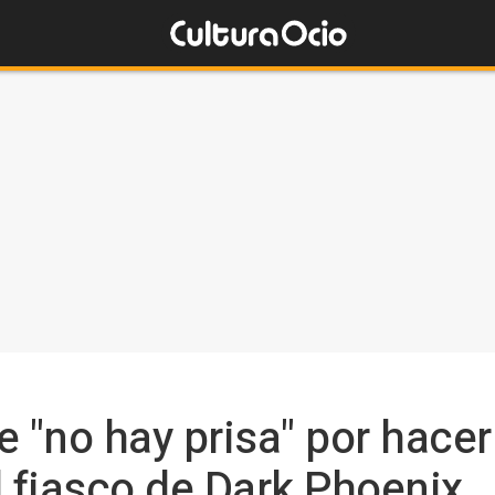
e "no hay prisa" por hace
l fiasco de Dark Phoenix