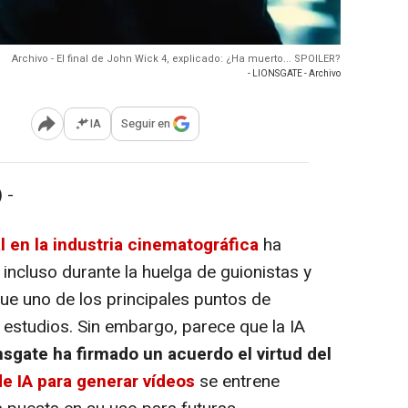
Archivo - El final de John Wick 4, explicado: ¿Ha muerto... SPOILER?
- LIONSGATE - Archivo
IA
Seguir en
Abrir opciones para compartir
 -
ial en la industria cinematográfica
ha
incluso durante la huelga de guionistas y
e uno de los principales puntos de
s estudios. Sin embargo, parece que la IA
sgate ha firmado un acuerdo el virtud del
e IA para generar vídeos
se entrene