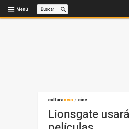
Menú
cultura
ocio
/
cine
Lionsgate usará 
películas