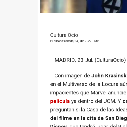
Cultura Ocio
Publicado: sábado, 23 julio 2022 16:03
MADRID, 23 Jul. (CulturaOcio) 
Con imagen de
John Krasinsk
en el Multiverso de la Locura aú
impacientes que Marvel anuncie
película
ya dentro del UCM. Y
c
preguntan si la Casa de las Ide
del filme en la cita de San Die
Disney
, que tendrá lugar del 9 