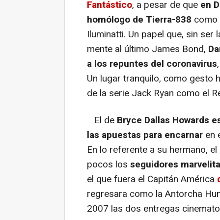
Fantástico
, a pesar de que
en D
homólogo de Tierra-838
como p
Iluminatti. Un papel que, sin ser
mente al último James Bond,
Da
a los repuntes del coronavirus
Un lugar tranquilo, como gesto h
de la serie Jack Ryan como el R
El de
Bryce Dallas Howards e
las apuestas para encarnar
en e
En lo referente a su hermano, e
pocos los
seguidores marvelita
el que fuera el Capitán América
regresara como la Antorcha Hum
2007 las dos entregas cinematog