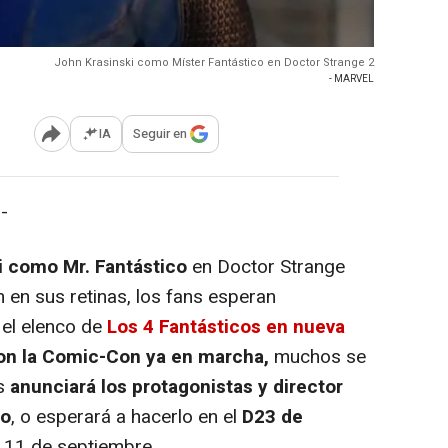
John Krasinski como Míster Fantástico en Doctor Strange 2
- MARVEL
IA
Seguir en
Abrir opciones para compartir
-
i como Mr. Fantástico
en Doctor Strange
n en sus retinas, los fans esperan
 el elenco de
Los 4 Fantásticos en nueva
on la Comic-Con ya en marcha,
muchos se
as
anunciará los protagonistas y director
go
, o esperará a hacerlo en el
D23 de
al 11 de septiembre.