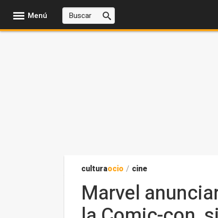
Menú
cultura
ocio
/
cine
Marvel anunciar
la Comic-con, s