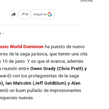
- UNIVERSAL
IA
Seguir en
Abrir opciones para compartir
 -
rassic World Dominion
ha puesto de nuevo
res de la saga jurásica, que tienen una cita
mo 10 de junio. Y es que el avance, además
a reunión entre
Owen Grady (Chris Pratt) y
ward) con los protagonistas de la saga
rn), Ian Malcolm (Jeff Goldblum) y Alan
sentó un buen puñado de impresionantes
especies nuevas.