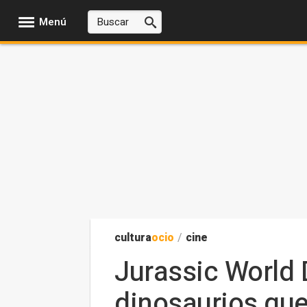
Menú
cultura
ocio
/
cine
Jurassic World 
dinosaurios que