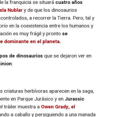
 la franquicia se situará
cuatro años
Isla Nublar
y de que los dinosaurios
controlados, a recorrer la Tierra. Pero, tal y
brio en la coexistencia entre los humanos y
eación es muy frágil y pronto
se
ie dominante en el planeta
.
ipos de dinosaurios
que se dejaron ver en
inion
:
 criaturas herbívoras aparecen en la saga,
mente en Parque Jurásico y en
Jurassic
del tráiler muestra a
Owen Grady, el
ando a caballo y persiguiendo a una manada