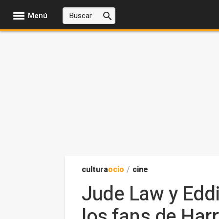
Menú
cultura
ocio
/
cine
Jude Law y Edd
los fans de Harr