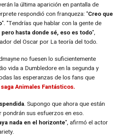
erán la última aparición en pantalla de
érprete respondió con franqueza: "
Creo que
o
". "Tendrías que hablar con la gente de
,
pero hasta donde sé, eso es todo
",
or del Oscar por La teoría del todo.
dmayne no fuesen lo suficientemente
dio vida a Dumbledore en la segunda y
 todas las esperanzas de los fans que
 saga Animales Fantásticos.
uspendida
. Supongo que ahora que están
er pondrán sus esfuerzos en eso.
aya nada en el horizonte
", afirmó el actor
riety.