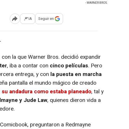
- WARNER BROS.
IA
Seguir en
Abrir opciones para compartir
-
a con la que Warner Bros. decidió expandir
ter
, iba a contar con
cinco películas
. Pero
tercera entrega, y con
la puesta en marcha
ueña pantalla el mundo mágico de creado
 su andadura como estaba planeado
, tal y
dmayne y Jude Law
, quienes dieron vida a
edore.
n Comicbook, preguntaron a Redmayne