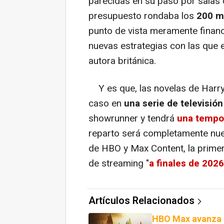
parecidas en su paso por salas 
presupuesto rondaba los
200 mi
punto de vista meramente financ
nuevas estrategias con las que e
autora británica.
Y es que, las novelas de Harry P
caso en
una serie de televisión
showrunner y tendrá
una tempor
reparto será completamente nue
de HBO y Max Content, la primera
de streaming "
a finales de 202
Artículos Relacionados
HBO Max avanza c