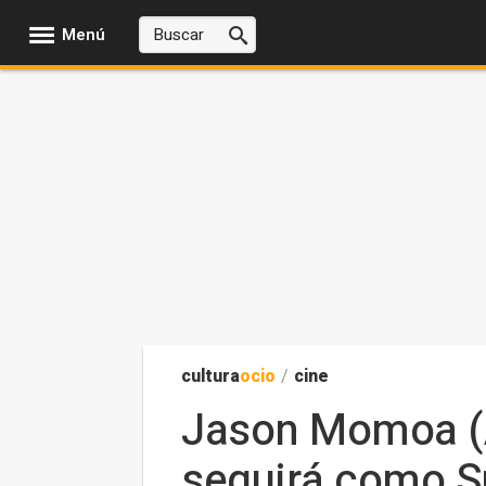
Menú
cultura
ocio
/
cine
Jason Momoa (A
seguirá como 