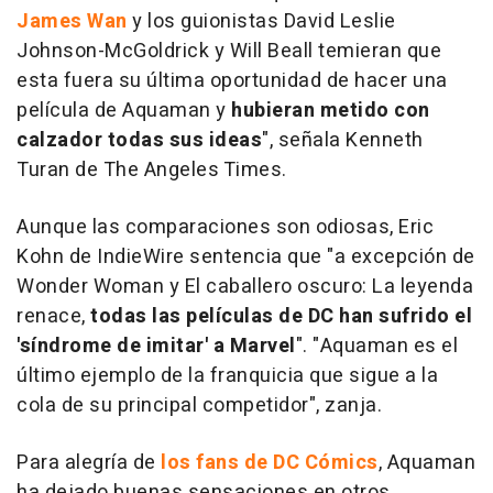
James Wan
y los guionistas David Leslie
Johnson-McGoldrick y Will Beall temieran que
esta fuera su última oportunidad de hacer una
película de
Aquaman
y
hubieran metido con
calzador todas sus ideas
", señala Kenneth
Turan de
The Angeles Times.
Aunque las comparaciones son odiosas, Eric
Kohn de
IndieWire
sentencia que "a excepción de
Wonder Woman
y
El caballero oscuro: La leyenda
renace
,
todas las películas de DC han sufrido el
'síndrome de imitar' a Marvel
". "
Aquaman
es el
último ejemplo de la franquicia que sigue a la
cola de su principal competidor", zanja.
Para alegría de
los fans de DC Cómics
,
Aquaman
ha dejado buenas sensaciones en otros