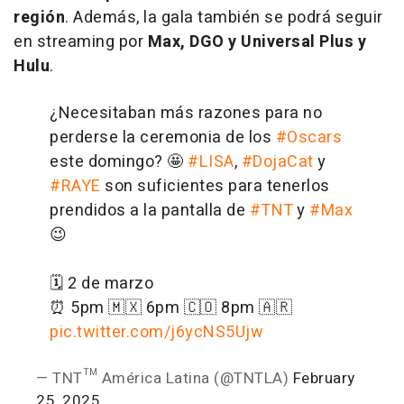
región
. Además, la gala también se podrá seguir
en streaming por
Max, DGO y Universal Plus y
Hulu
.
¿Necesitaban más razones para no
perderse la ceremonia de los
#Oscars
este domingo? 🤩
#LISA
,
#DojaCat
y
#RAYE
son suficientes para tenerlos
prendidos a la pantalla de
#TNT
y
#Max
😉
🗓️ 2 de marzo
⏰ 5pm 🇲🇽 6pm 🇨🇴 8pm 🇦🇷
pic.twitter.com/j6ycNS5Ujw
— TNT™ América Latina (@TNTLA)
February
25, 2025