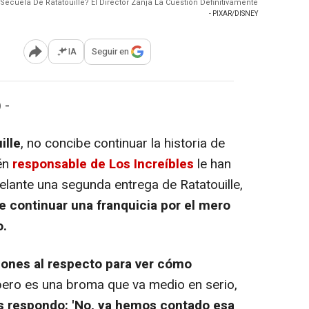
Secuela De Ratatouille? El Director Zanja La Cuestión Definitivamente
- PIXAR/DISNEY
IA
Seguir en
Abrir opciones para compartir
 -
ille
, no concibe continuar la historia de
én
responsable de Los Increíbles
le han
elante una segunda entrega de Ratatouille,
e continuar una franquicia por el mero
o.
iones al respecto para ver cómo
pero es una broma que va medio en serio,
les respondo: 'No, ya hemos contado esa