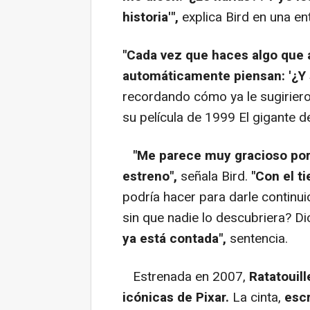
historia'",
explica Bird en una ent
"Cada vez que haces algo que 
automáticamente piensan: '¿Y 
recordando cómo ya le sugirier
su película de 1999 El gigante de
"Me parece muy gracioso porq
estreno",
señala Bird.
"Con el t
podría hacer para darle continu
sin que nadie lo descubriera? D
ya está contada",
sentencia.
Estrenada en 2007,
Ratatouill
icónicas de Pixar.
La cinta,
escr