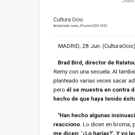
¿Habrá 
Cultura Ocio
Actualizado: lunes, 29 junio 2026 10:32
MADRID, 28 Jun. (CulturaOcio)
Brad Bird, director de Ratatou
Remy con una secuela. Al tambi
planteado varias veces sacar ad
pero
él se muestra en contra d
hecho de que haya tenido éxit
"Han hecho algunas insinuac
reacciono
. Lo dicen en broma, 
me dicen: '¿Lo harías?'. Y yo 