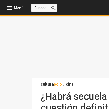
Menú
cultura
ocio
/
cine
¿Habrá secuela d
cuestión defini