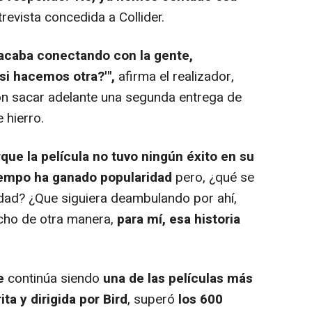
revista concedida a Collider.
acaba conectando con la gente,
si hacemos otra?'",
afirma el realizador,
on sacar adelante una segunda entrega de
 hierro.
ue la película no tuvo ningún éxito en su
iempo ha ganado popularidad
pero, ¿qué se
idad? ¿Que siguiera deambulando por ahí,
icho de otra manera,
para mí, esa historia
e
continúa siendo
una de las películas más
ita y
dirigida por Bird
, superó
los 600