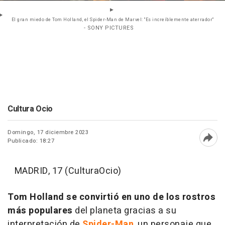
El gran miedo de Tom Holland, el Spider-Man de Marvel: "Es increíblemente aterrador"
- SONY PICTURES
Cultura Ocio
Domingo, 17 diciembre 2023
Publicado: 18:27
Abri
MADRID, 17 (CulturaOcio)
Tom Holland
se convirtió en uno de los rostros
más populares
del planeta gracias a su
interpretación de
Spider-Man
, un personaje que