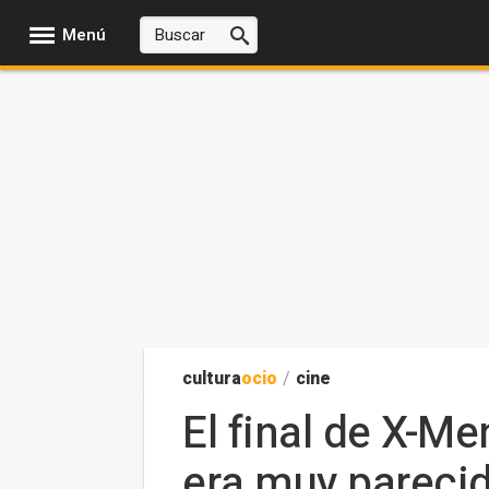
Menú
cultura
ocio
/
cine
El final de X-Me
era muy parecid