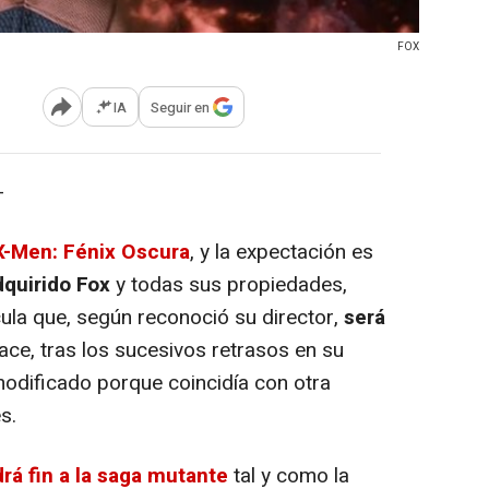
FOX
IA
Seguir en
Abrir opciones para compartir
-
X-Men: Fénix Oscura
, y la expectación es
quirido Fox
y todas sus propiedades,
cula que, según reconoció su director,
será
ace, tras los sucesivos retrasos en su
modificado porque coincidía con otra
s.
rá fin a la saga mutante
tal y como la