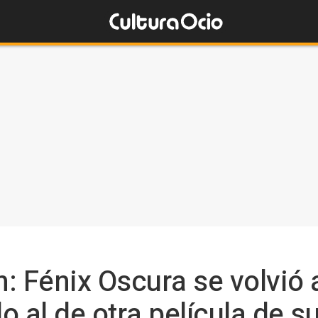
n: Fénix Oscura se volvió
o al de otra película de 