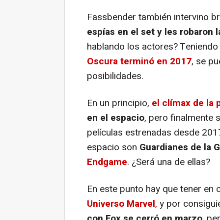
Fassbender también intervino b
espías en el set y les robaron l
hablando los actores? Teniendo
Oscura
terminó en 2017
, se p
posibilidades.
En un principio,
el clímax de la 
en el espacio
, pero finalmente s
películas estrenadas desde 2017
espacio son
Guardianes de la G
Endgame
. ¿Será una de ellas?
En este punto hay que tener en 
Universo Marvel
,
y por consigui
con Fox se cerró en marzo
, pe