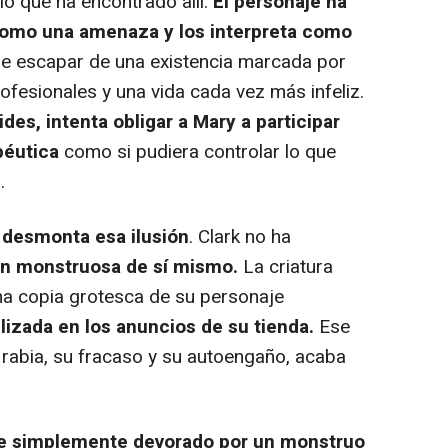
o que ha encontrado allí.
El personaje ha
como una amenaza y los interpreta como
e escapar de una existencia marcada por
rofesionales y una vida cada vez más infeliz.
es, intenta obligar a Mary a participar
péutica
como si pudiera controlar lo que
.
o desmonta esa ilusión
. Clark no ha
ón monstruosa de sí mismo.
La criatura
na copia grotesca de su personaje
ilizada en los anuncios de su tienda.
Ese
 rabia, su fracaso y su autoengaño, acaba
e simplemente devorado por un monstruo