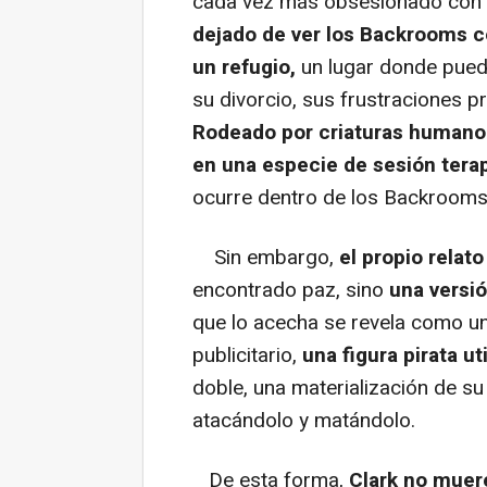
cada vez más obsesionado con l
dejado de ver los Backrooms 
un refugio,
un lugar donde pued
su divorcio, sus frustraciones p
Rodeado por criaturas humanoid
en una especie de sesión tera
ocurre dentro de los Backrooms
Sin embargo,
el propio relat
encontrado paz, sino
una versi
que lo acecha se revela como u
publicitario,
una figura pirata ut
doble, una materialización de su
atacándolo y matándolo.
De esta forma,
Clark no muer