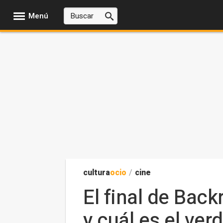
Menú
cultura
ocio
/
cine
El final de Bac
y cuál es el ve