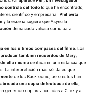
orios. Allí aparece
Phil, un investigador
o controla del todo
lo que ha encontrado,
nterés científico y empresarial.
Phil evita
se
y la escena sugiere que Async la
mación
demasiado valiosa como para
ga en los últimos compases del filme
. Los
eproducir también recuerdos de Mary,
 de ella misma
sentada en una estancia que
os. La interpretación más sólida es que
amente
de los Backrooms, pero estos han
fabricado una copia defectuosa de ella,
n generado copias vinculadas a Clark y a