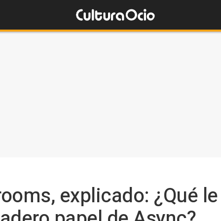
krooms, explicado: ¿Qué le
rdadero papel de Async?