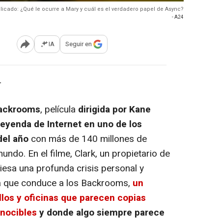
plicado: ¿Qué le ocurre a Mary y cuál es el verdadero papel de Async?
- A24
IA
Seguir en
Abrir opciones para compartir
-
Backrooms
, película
dirigida por Kane
leyenda de Internet en uno de los
del año
con más de 140 millones de
ndo. En el filme, Clark, un propietario de
iesa una profunda crisis personal y
a que conduce a los Backrooms,
un
llos y oficinas que parecen copias
onocibles
y donde algo siempre parece