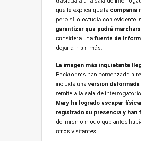
traslada a una sala de interrogat
que le explica que la
compañía n
pero sí lo estudia con evidente i
garantizar que podrá marchar
considera una
fuente de infor
dejarla ir sin más.
La imagen más inquietante lle
Backrooms han comenzado a
r
incluida una
versión deformada
remite a la sala de interrogatori
Mary ha logrado escapar físic
registrado su presencia y han 
del mismo modo que antes había
otros visitantes.