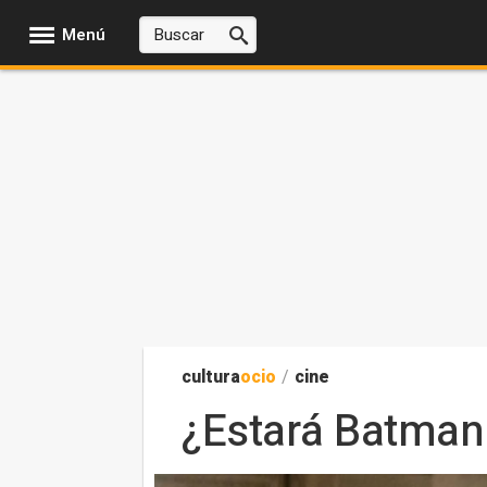
Menú
cultura
ocio
/
cine
¿Estará Batman