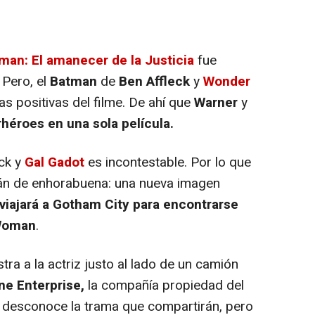
an: El amanecer de la Justicia
fue
 Pero, el
Batman
de
Ben Affleck
y
Wonder
s positivas del filme. De ahí que
Warner
y
héroes en una sola película.
eck y
Gal Gadot
es incontestable. Por lo que
tán de enhorabuena: una nueva imagen
viajará a Gotham City para encontrarse
Woman
.
ra a la actriz justo al lado de un camión
e Enterprise,
la compañía propiedad del
se desconoce la trama que compartirán, pero