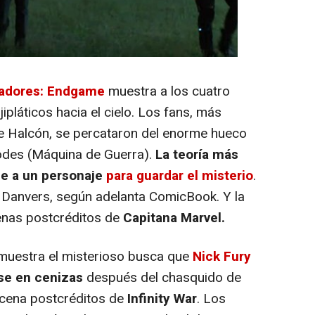
adores: Endgame
muestra a los cuatro
ipláticos hacia el cielo. Los fans, más
de Halcón, se percataron del enorme hueco
odes (Máquina de Guerra).
La teoría más
se a un personaje
para guardar el misterio
.
l Danvers, según adelanta ComicBook. Y la
cenas postcréditos de
Capitana Marvel.
muestra el misterioso busca que
Nick Fury
rse en cenizas
después del chasquido de
scena postcréditos de
Infinity War
. Los