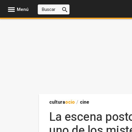
Menú
cultura
ocio
/
cine
La escena postc
uno de los mis