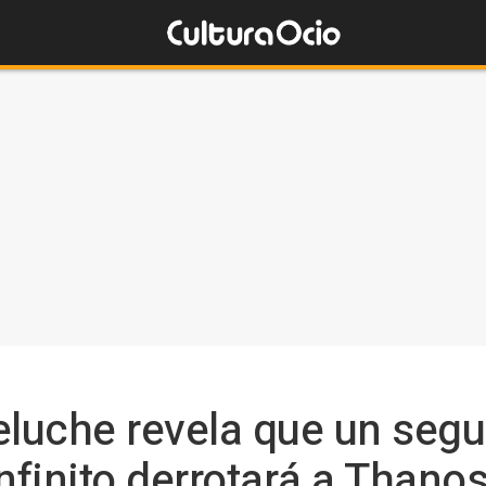
luche revela que un seg
nfinito derrotará a Thano