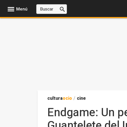
Menú
cultura
ocio
/
cine
Endgame: Un pe
Guantelete del I