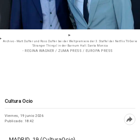
Archivo - Matt Duffer und Ross Duffer bei der Weltpremiere der 3. Staffel der Netflix TV-Serie
'Stranger Things' in der Barnum Hall. Santa Monica
- REGINA WAGNER / ZUMA PRESS / EUROPA PRESS
Cultura Ocio
Viernes, 19 junio 2026
Publicado: 18:42
Abri
MADRID, 19 (CulturaOcio)