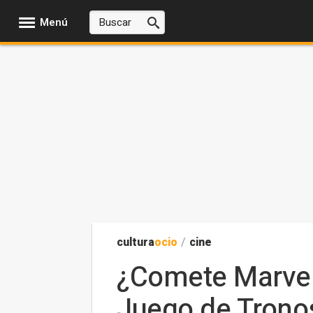
Menú
cultura
ocio
/
cine
¿Comete Marvel 
Juego de Trono