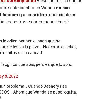
mina corrompiendo
y eso las marca con un
s sobre este cambio en Wanda
no han
el fandom
que considera insuficiente su
e ha hecho tras estar en posesión del
 la odian por ser villanas que no
que se les va la pinza… No como el Joker,
rmanitos de la caridad.
isóginos que sois, pero es que lo sois.
y 8, 2022
algun problema... Cuando Daenerys se
ODOS... Ahora que Wanda se puso loquita,
A