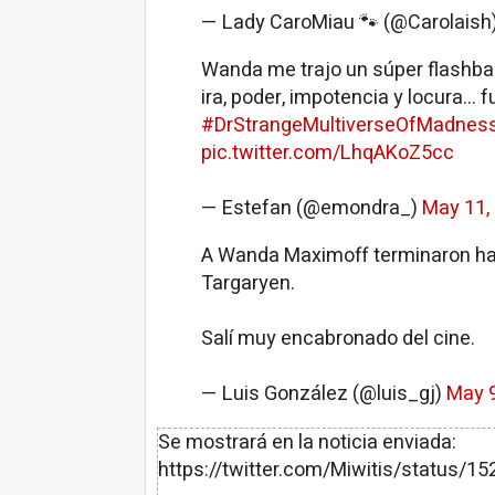
— Lady CaroMiau 🐾 (@Carolaish
Wanda me trajo un súper flashbac
ira, poder, impotencia y locura... f
#DrStrangeMultiverseOfMadnes
pic.twitter.com/LhqAKoZ5cc
— Estefan (@emondra_)
May 11,
A Wanda Maximoff terminaron ha
Targaryen.
Salí muy encabronado del cine.
— Luis González (@luis_gj)
May 9
Se mostrará en la noticia enviada:
https://twitter.com/Miwitis/status/