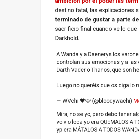
ambición por el poder las ter
destino fatal, las explicacione
terminado de gustar a parte d
sacrificio final cuando ve lo qu
Darkhold.
A Wanda y a Daenerys los varones
controlan sus emociones y a las 
Darth Vader o Thanos, que son he
Luego no queréis que os diga lo m
— W∀chi 🖤🩷 (@bloodywachi)
Ma
Mira, no se yo, pero debo tener 
volvio loca yo era QUEMALOS A T
yp era MÁTALOS A TODOS WAND