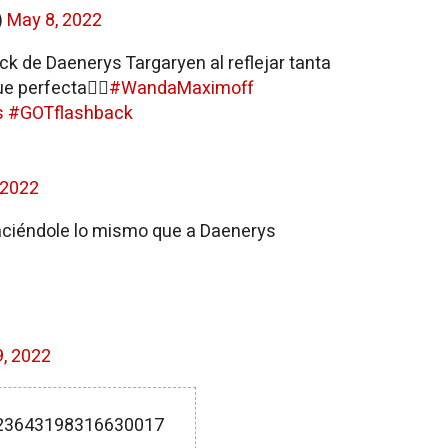
)
May 8, 2022
k de Daenerys Targaryen al reflejar tanta
ue perfecta👌🏼
#WandaMaximoff
s
#GOTflashback
 2022
ciéndole lo mismo que a Daenerys
, 2022
1523643198316630017