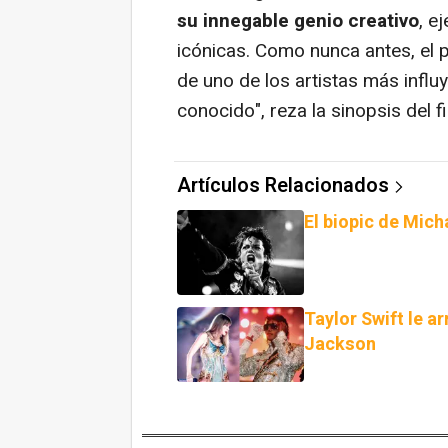
su innegable genio creativo
, e
icónicas. Como nunca antes, el p
de uno de los artistas más infl
conocido", reza la sinopsis del f
Artículos Relacionados
El biopic de Mich
Taylor Swift le a
Jackson