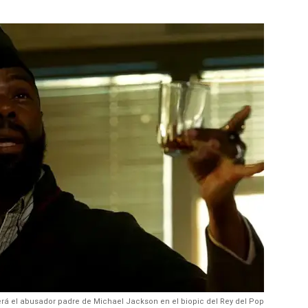
á el abusador padre de Michael Jackson en el biopic del Rey del Pop