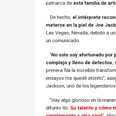
patriarca de
esta familia de art
De hecho,
el intérprete reco
meterse en la piel de Joe Jac
Las Vegas, Nevada, debido a un 
un comunicado.
"
No solo soy afortunado por p
complejo y lleno de defectos
,
primera fila la increíble transf
ensayos me quedé atónito", aseg
Jackson, uno de los legendarios
"Hay algo glorioso en la manera
difunto tío.
Su talento y cómo t
simplemente a otro nivel
", añ