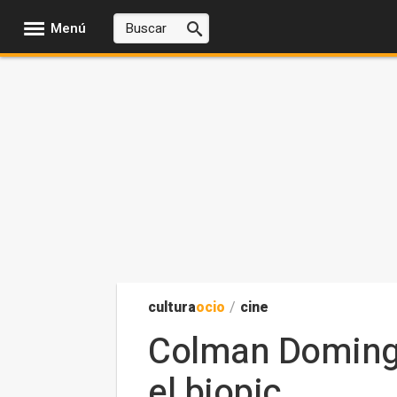
Menú
cultura
ocio
/
cine
Colman Domingo
el biopic